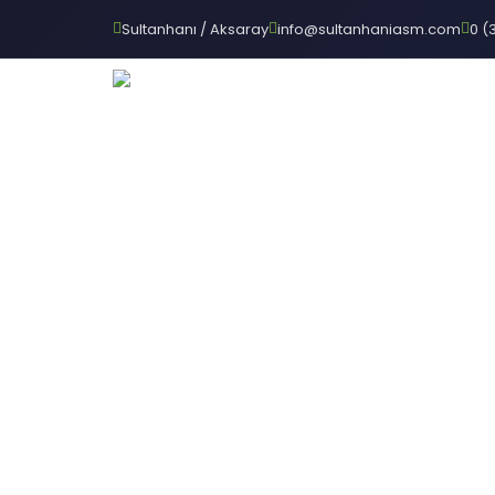
Sultanhanı / Aksaray
info@sultanhaniasm.com
0 (
ANASAYFA