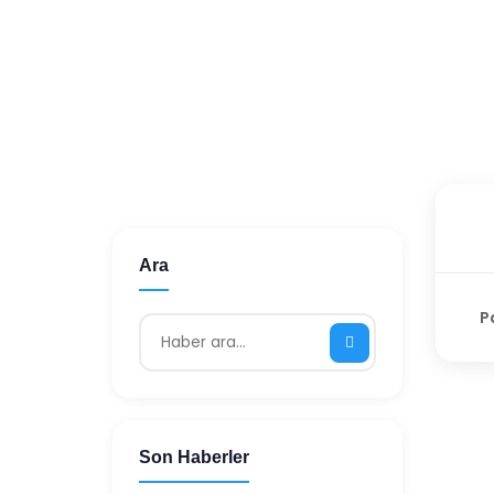
Anasayfa
/
Haberler
/
--
görüntüleme
Ara
P
Son Haberler