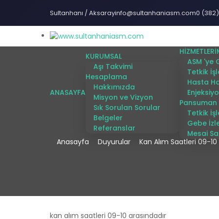
Sultanhanı / Aksaray
info@sultanhaniasm.com
0 (382)
HİZMETLERİ
KURUMSAL
ASM 'ye 
Aşı Takvimi
Tetkik İş
Hesaplama
Hasta Ha
Hakkımızda
ANASAYFA
Enjeksiy
Misyon ve Vizyon
Pansuman
Sık Sorulan Sorular
Tetkik İş
Belgeler
Gebe İz
Referanslar
Mesai Sa
Anasayfa
Duyurular
Kan Alım Saatleri 09-10
kan alım saatleri 09-10 arasındadır