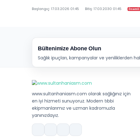
Başlangıç: 17.03.2026 01:45
Bitiş: 17.03.2030 01:45
Önemli
Bültenimize Abone Olun
Sağlık ipuçları, kampanyalar ve yeniliklerden ha
www.sultanhaniasm.com olarak sağlığınız için
en iyi hizmeti sunuyoruz. Modern tıbbi
ekipmanlarımız ve uzman kadromuzla
yanınızdayız.