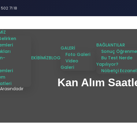
 502 71 18
MİZ
Gelirken
lemleri
BAĞLANTILAR
GALERİ
kları
Sonuç Öğrenme
Foto Galeri
on-
EKIBIMIZ
BLOG
Bu Test Nerde
Video
Yapılıyor?
Galeri
lemleri
Nöbetçi Eczanel
lem
Kan Alım Saatle
atleri
 Arasındadır