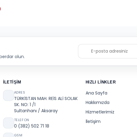
berdar olun.
İLETIŞIM
HIZLI LINKLER
ADRES
Ana Sayfa
TÜRKİSTAN MAH. REİS ALİ SOLAK
Hakkımızda
SK. NO: 1 /1
Sultanhanı / Aksaray
Hizmetlerimiz
TELEFON
İletişim
0 (382) 502 71 18
GSM